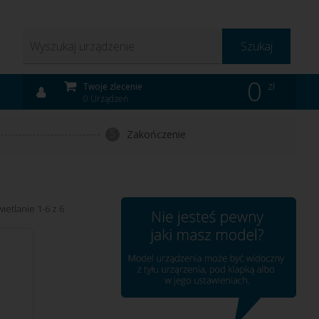
Szukaj
0
zł
Twoje zlecenie
0 Urządzeń
5
Zakończenie
ietlanie 1-6 z 6