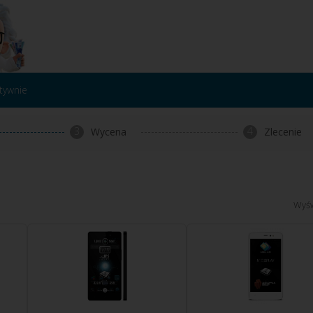
tywnie
3
4
Wycena
Zlecenie
Wyśw