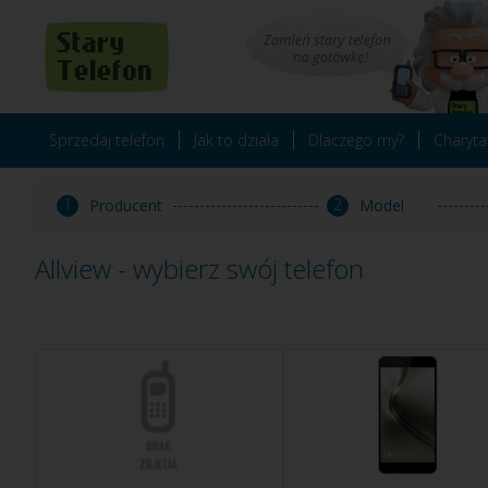
Sprzedaj telefon
Jak to działa
Dlaczego my?
Charyta
1
2
Producent
Model
Allview - wybierz swój telefon