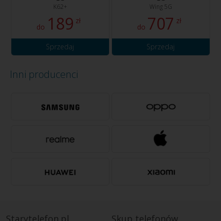
K62+
Wing 5G
189
707
zł
zł
do
do
Sprzedaj
Sprzedaj
Inni producenci
Starytelefon.pl
Skup telefonów