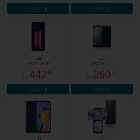
Sprzedaj
Sprzedaj
LG
LG
V60 8/128GB
G8X THINQ
442
260
zł
zł
do
do
Sprzedaj
Sprzedaj
LG
LG